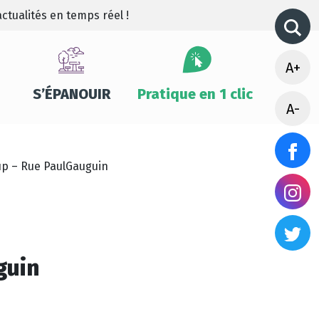
ctualités en temps réel !
A+
S’ÉPANOUIR
Pratique en 1 clic
A-
up – Rue PaulGauguin
guin