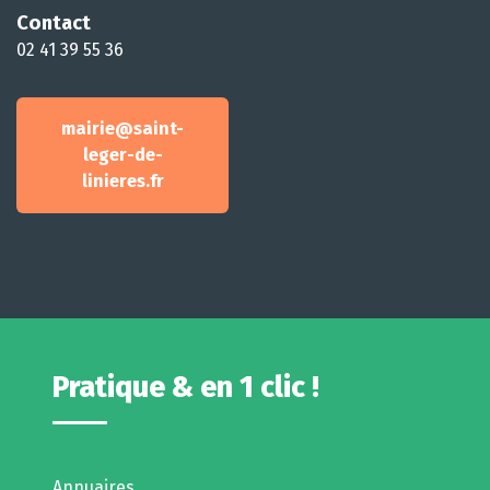
Contact
02 41 39 55 36
mairie@saint-
leger-de-
linieres.fr
Pratique & en 1 clic !
Annuaires