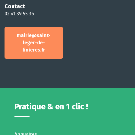
Contact
02 41 39 55 36
mairie@saint-
leger-de-
linieres.fr
Pratique & en 1 clic !
Annuaires