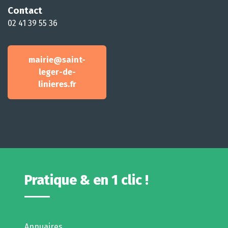
Contact
02 41 39 55 36
mairie@saint-
leger-de-
linieres.fr
Pratique & en 1 clic !
Annuaires