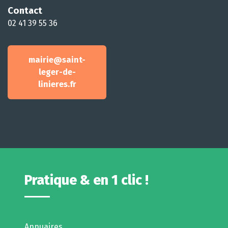
Contact
02 41 39 55 36
mairie@saint-
leger-de-
linieres.fr
Pratique & en 1 clic !
Annuaires