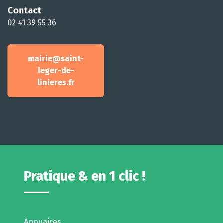
Contact
02 41 39 55 36
mairie@saint-
leger-de-
linieres.fr
Pratique & en 1 clic !
Annuaires