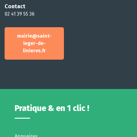
Contact
02 41 39 55 36
mairie@saint-
leger-de-
linieres.fr
Pratique & en 1 clic !
Annuaires