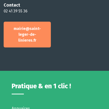
Contact
02 41 39 55 36
mairie@saint-
leger-de-
linieres.fr
Pratique & en 1 clic !
Annuaires