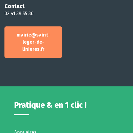
Contact
02 41 39 55 36
mairie@saint-
leger-de-
linieres.fr
Pratique & en 1 clic !
Annuaires