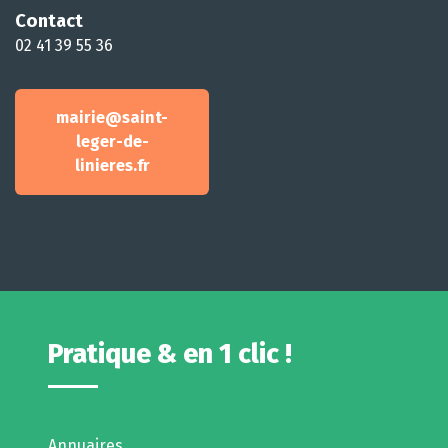
Contact
02 41 39 55 36
mairie@saint-
leger-de-
linieres.fr
Pratique & en 1 clic !
Annuaires