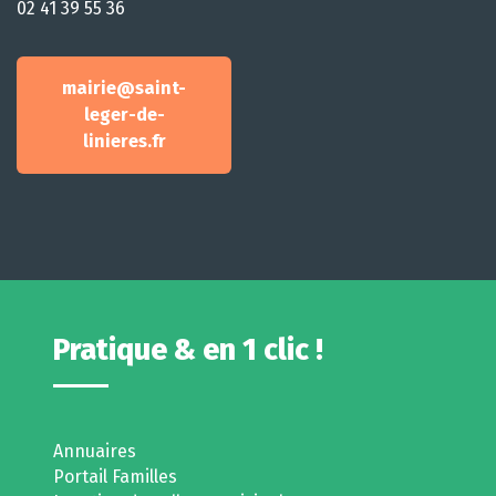
02 41 39 55 36
mairie@saint-
leger-de-
linieres.fr
Pratique & en 1 clic !
Annuaires
Portail Familles