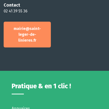
Contact
02 41 39 55 36
mairie@saint-
leger-de-
linieres.fr
Pratique & en 1 clic !
Annuaires