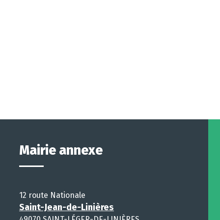
Mairie annexe
12 route Nationale
Saint-Jean-de-Linières
49070 SAINT-LÉGER-DE-LINIÈRES