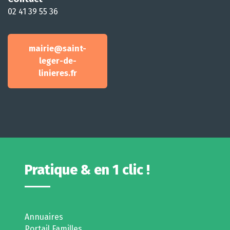
02 41 39 55 36
mairie@saint-
leger-de-
linieres.fr
Pratique & en 1 clic !
Annuaires
Portail Familles