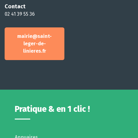
Contact
02 41 39 55 36
mairie@saint-
leger-de-
linieres.fr
Pratique & en 1 clic !
Annuaires