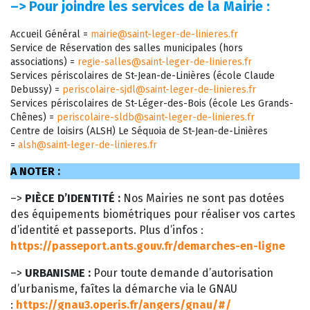
–>
Pour joindre les services de la Mairie :
Accueil Général =
mairie@saint-leger-de-linieres.fr
Service de Réservation des salles municipales (hors
associations) =
regie-salles@saint-leger-de-linieres.fr
Services périscolaires de St-Jean-de-Linières (école Claude
Debussy) =
periscolaire-sjdl@saint-leger-de-linieres.fr
Services périscolaires de St-Léger-des-Bois (école Les Grands-
Chênes) =
periscolaire-sldb@saint-leger-de-linieres.fr
Centre de loisirs (ALSH) Le Séquoia de St-Jean-de-Linières
=
alsh@saint-leger-de-linieres.fr
A NOTER :
–>
PIÈCE D’IDENTITÉ :
Nos Mairies ne sont pas dotées
des équipements biométriques pour réaliser vos cartes
d’identité et passeports. Plus d’infos :
https://passeport.ants.gouv.fr/demarches-en-ligne
–>
URBANISME :
Pour toute demande d’autorisation
d’urbanisme, faîtes la démarche via le GNAU
:
https://gnau3.operis.fr/angers/gnau/#/