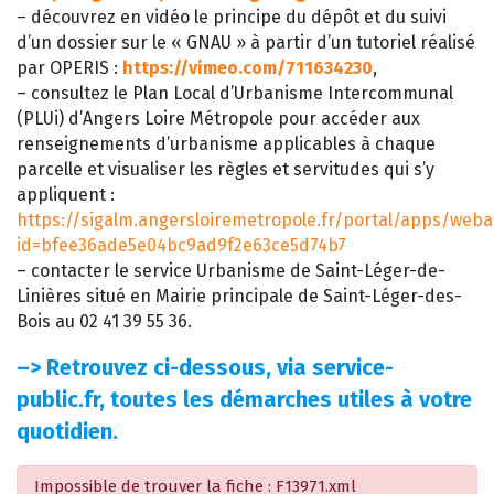
– découvrez en vidéo le principe du dépôt et du suivi
d’un dossier sur le « GNAU » à partir d’un tutoriel réalisé
par OPERIS :
https://vimeo.com/711634230
,
– consultez le Plan Local d’Urbanisme Intercommunal
(PLUi) d’Angers Loire Métropole pour accéder aux
renseignements d’urbanisme applicables à chaque
parcelle et visualiser les règles et servitudes qui s’y
appliquent :
https://sigalm.angersloiremetropole.fr/portal/apps/web
id=bfee36ade5e04bc9ad9f2e63ce5d74b7
– contacter le service Urbanisme de Saint-Léger-de-
Linières situé en Mairie principale de Saint-Léger-des-
Bois au 02 41 39 55 36.
–>
Retrouvez ci-dessous, via service-
public.fr, toutes les démarches utiles à votre
quotidien.
Impossible de trouver la fiche : F13971.xml