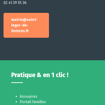
02 41 39 55 36
mairie@saint-
leger-de-
linieres.fr
Pratique & en 1 clic !
Annuaires
Portail Familles