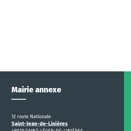
Mairie annexe
12 route Nationale
Saint-Jean-de-Linières
49070 SAINT-LÉGER-DE-LINIÈRES