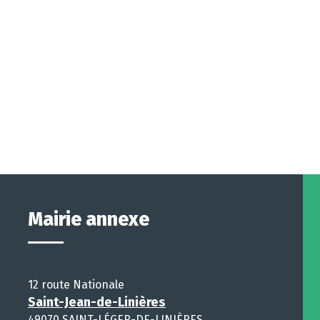
Mairie annexe
12 route Nationale
Saint-Jean-de-Linières
49070 SAINT-LÉGER-DE-LINIÈRES