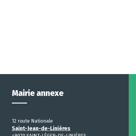
Mairie annexe
12 route Nationale
Saint-Jean-de-Linières
49070 SAINT-LÉGER-DE-LINIÈRES