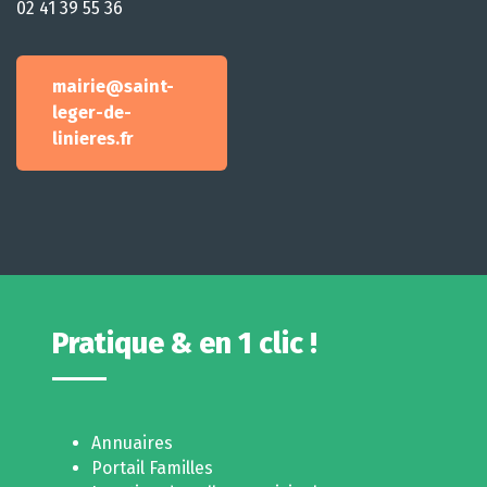
02 41 39 55 36
mairie@saint-
leger-de-
linieres.fr
Pratique & en 1 clic !
Annuaires
Portail Familles