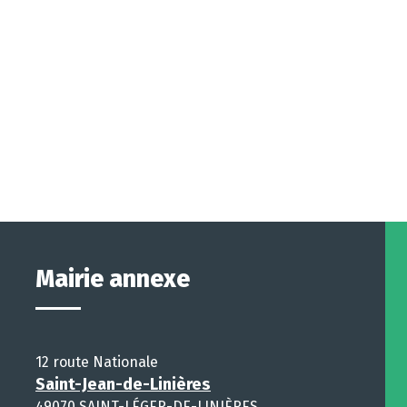
Mairie annexe
12 route Nationale
Saint-Jean-de-Linières
49070 SAINT-LÉGER-DE-LINIÈRES