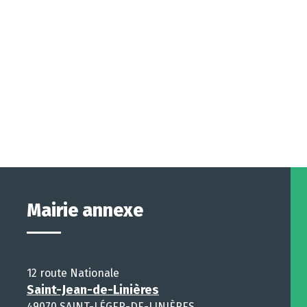
Mairie annexe
12 route Nationale
Saint-Jean-de-Linières
49070 SAINT-LÉGER-DE-LINIÈRES