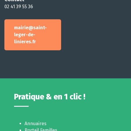
02 41 39 55 36
mairie@saint-
leger-de-
linieres.fr
Pratique & en 1 clic !
Annuaires
Portail Familles