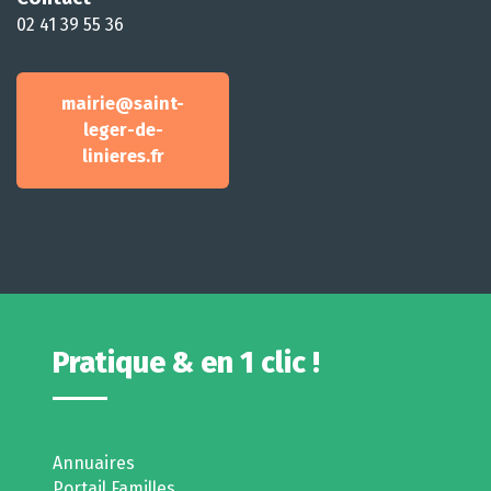
02 41 39 55 36
mairie@saint-
leger-de-
linieres.fr
Pratique & en 1 clic !
Annuaires
Portail Familles