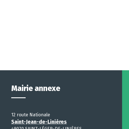
Mairie annexe
12 route Nationale
Saint-Jean-de-Linières
49070 SAINT-LÉGER-DE-LINIÈRES