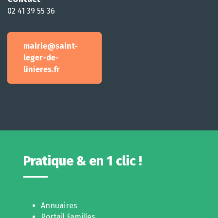
02 41 39 55 36
mairie@saint-
leger-de-
linieres.fr
Pratique & en 1 clic !
Annuaires
Portail Familles