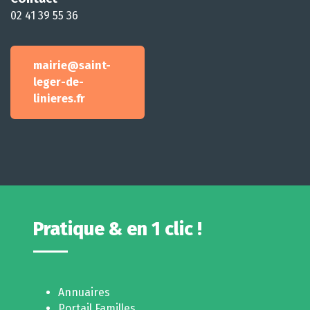
02 41 39 55 36
mairie@saint-
leger-de-
linieres.fr
Pratique & en 1 clic !
Annuaires
Portail Familles