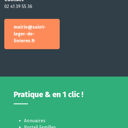
02 41 39 55 36
mairie@saint-
leger-de-
linieres.fr
Pratique & en 1 clic !
Annuaires
Portail Familles