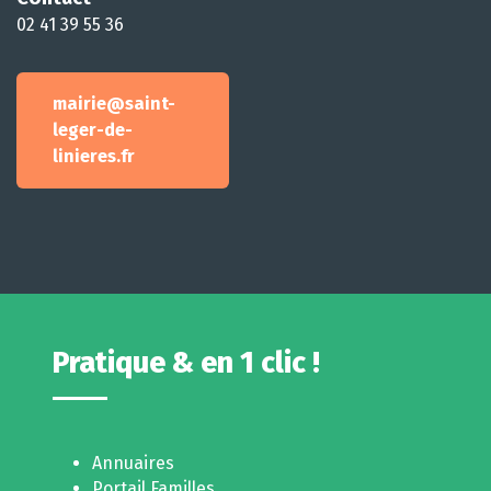
02 41 39 55 36
mairie@saint-
leger-de-
linieres.fr
Pratique & en 1 clic !
Annuaires
Portail Familles