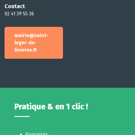
Contact
02 41 39 55 36
mairie@saint-
leger-de-
linieres.fr
Pratique & en 1 clic !
Annuaires