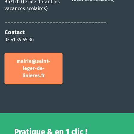
9h/12h (fermé durant les
vacances scolaires)
__________________________________
Contact
02 41 39 55 36
mairie@saint-
leger-de-
linieres.fr
Pratique & en 1 clic !